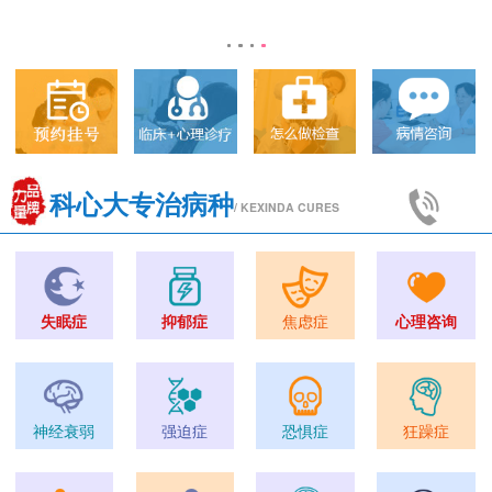
科心大专治病种
/ KEXINDA CURES
失眠症
抑郁症
焦虑症
心理咨询
神经衰弱
强迫症
恐惧症
狂躁症