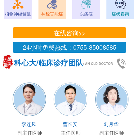
植物神经紊乱
神经官能症
头痛症
症状咨询
在线咨询>>
24小时免费热线：0755-85008585
科心大/临床诊疗团队
/ AN OLD DOCTOR
王国陶
顾连友
李连凤
曹
临床部主任
副主任医师
副主任医师
主任