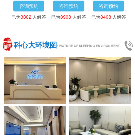
咨询预约
咨询预约
咨询预约
咨询
4173
人解答
已为
3016
人解答
已为
3302
人解答
已为
390
科心大环境图
/ PICTURE OF SLEEPING ENVIRONMENT