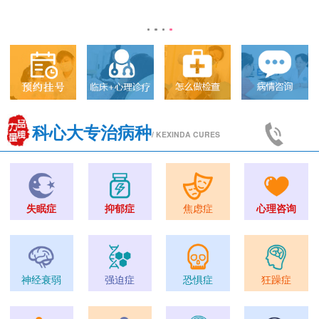
科心大专治病种
/ KEXINDA CURES
失眠症
抑郁症
焦虑症
心理咨询
神经衰弱
强迫症
恐惧症
狂躁症