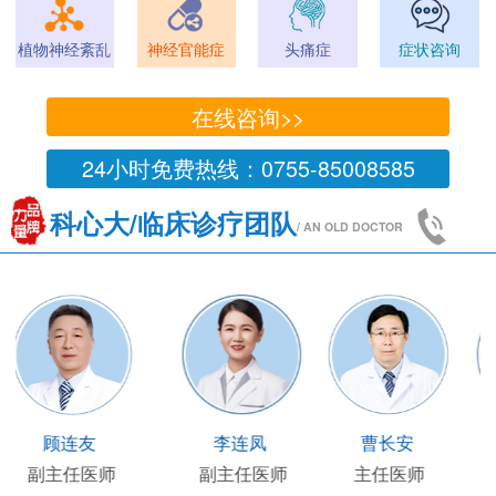
植物神经紊乱
神经官能症
头痛症
症状咨询
在线咨询>>
24小时免费热线：0755-85008585
科心大/临床诊疗团队
/ AN OLD DOCTOR
王凯
王国陶
顾连友
李
主任医师
临床部主任
副主任医师
副