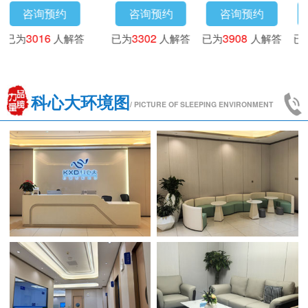
咨询预约
咨询预约
咨询预约
咨
3718
人解答
已为
4173
人解答
已为
3016
人解答
已为
33
科心大环境图
/ PICTURE OF SLEEPING ENVIRONMENT