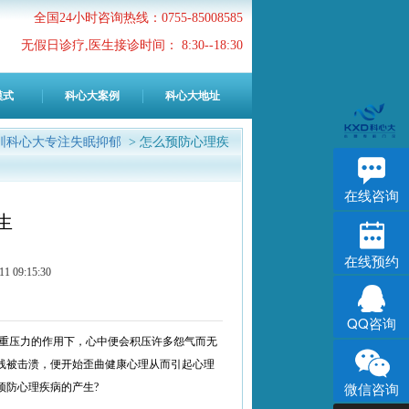
全国24小时咨询热线：0755-85008585
无假日诊疗,医生接诊时间： 8:30--18:30
模式
科心大案例
科心大地址
圳科心大专注失眠抑郁
> 怎么预防心理疾
在线咨询
生
在线预约
9:15:30
QQ咨询
重压力的作用下，心中便会积压许多怨气而无
线被击溃，便开始歪曲健康心理从而引起心理
微信咨询
预防心理疾病的产生?