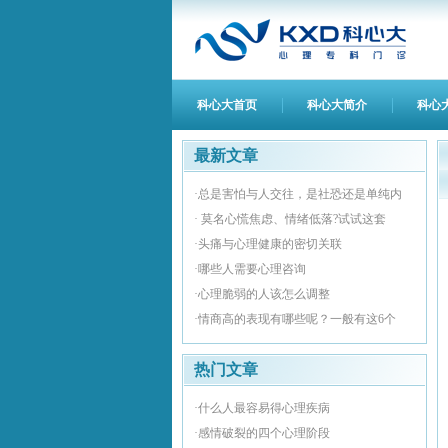
科心大首页
科心大简介
科心
最新文章
·总是害怕与人交往，是社恐还是单纯内
· 莫名心慌焦虑、情绪低落?试试这套
·头痛与心理健康的密切关联
·哪些人需要心理咨询
·心理脆弱的人该怎么调整
·情商高的表现有哪些呢？一般有这6个
热门文章
·什么人最容易得心理疾病
·感情破裂的四个心理阶段