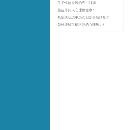
·孩子性格发展的五个时期
·脸皮厚的人心理更健康?
·从情绪状态中怎么归划分情绪压力
·怎样缓解跳槽求职的心理压力?