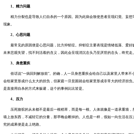
1、精力问题
精力分裂也是导致人们自杀的一个原因。因为此病会致使患者呈现幻觉、妄想
现象。
2、心思问题
最常见的原因便是心思问题，比方抑郁症。抑郁症主要表现是情绪低落、爱好
未来悲观失望，找不到活着的含义，因此会呈现消沉念头乃至厌世的念头，终究走
3、身患重疾
俗话说“一病回到解放前”。的确，人一旦身患重疾会给自己以及家里人带来不
会给家里形成什么太大的担负，但家庭一旦贫困就会给家里形成非常大的经济担负
是直接用自杀的方式来躲避，这个的事例比比皆是。
4、压力
压死骆驼的从未都不是最后一根稻草，而是每一根。人体就像是一道承重墙，
墙上放东西，不减轻它的分量，那早晚会断掉的。人也是一样，假如一向生活在压
究的成果便是走上绝路。