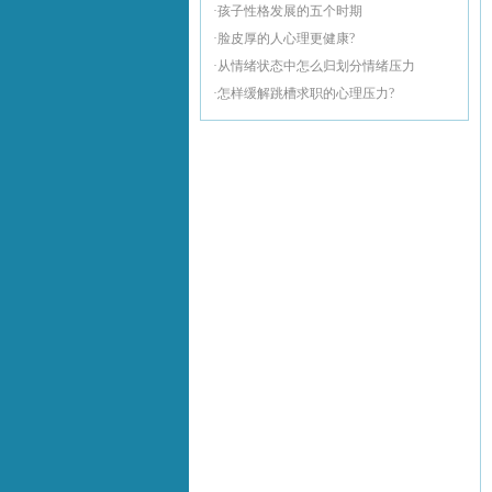
·孩子性格发展的五个时期
·脸皮厚的人心理更健康?
·从情绪状态中怎么归划分情绪压力
·怎样缓解跳槽求职的心理压力?