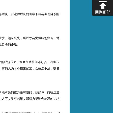
回到顶部
等症状，在这种症状的引导下就会呈现自杀的
缺少、趣味丧失，所以才会觉得特别痛苦。对
上自杀的路途。
小的经济压力。家庭富裕的倒还好说，治病不
。有的人为了不拖累家里，会挑选不治，或者
所能承受的重力是有限的，假如你一向往这道
力之下，没有减压，那精力早晚会崩溃的，终