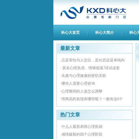
科心大首页
科心大简介
科心
最新文章
·总是害怕与人交往，是社恐还是单纯内
· 莫名心慌焦虑、情绪低落?试试这套
·头痛与心理健康的密切关联
·哪些人需要心理咨询
·心理脆弱的人该怎么调整
·情商高的表现有哪些呢？一般有这6个
热门文章
·什么人最容易得心理疾病
·感情破裂的四个心理阶段