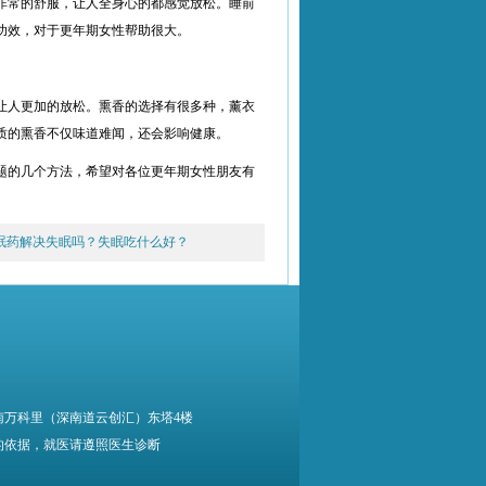
非常的舒服，让人全身心的都感觉放松。睡前
功效，对于更年期女性帮助很大。
让人更加的放松。熏香的选择有很多种，薰衣
质的熏香不仅味道难闻，还会影响健康。
题的几个方法，希望对各位更年期女性朋友有
眠药解决失眠吗？失眠吃什么好？
南万科里（深南道云创汇）东塔4楼
的依据，就医请遵照医生诊断