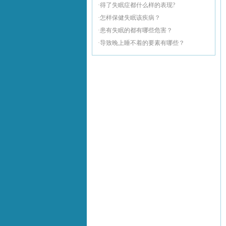
·得了失眠症都什么样的表现?
·怎样保健失眠该疾病？
·患有失眠的都有哪些危害？
·导致晚上睡不着的要素有哪些？