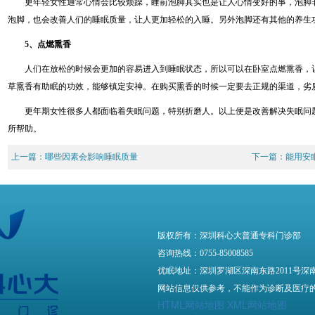
更年轻女性通常心情会比较烦躁，睡前泡脚其实也是让人心情变好的事，泡脚
泡脚，也会改善人们的睡眠质量，让人更加轻松的入睡。另外泡脚还有其他的养生
5、点燃熏香
人们在放松的时候会更加的容易进入到睡眠状态，所以可以在卧室点燃熏香，
草熏香有助眠的功效，能够镇定安神。在购买熏香的时候一定要去正规的渠道，劣
更年期女性很多人都面临着失眠问题，特别折磨人。以上便是改善解决失眠问
所帮助。
上一篇：
哪些因素会影响睡眠质量
下一篇：
能用安
版权所有：深圳科心大普通专科门诊部
咨询热线：0755-85008585
优眠地址：深圳罗湖区深南东路2011号深
网站信息仅供参考，不能作为诊断及医疗
HTML网站地图
XML网站地图