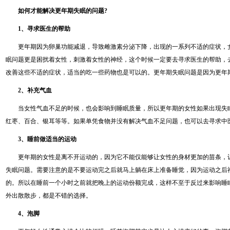
如何才能解决更年期失眠的问题?
1、寻求医生的帮助
更年期因为卵巢功能减退，导致雌激素分泌下降，出现的一系列不适的症状，
眠问题更是困扰着女性，刺激着女性的神经，这个时候一定要去寻求医生的帮助，
改善这些不适的症状，适当的吃一些药物也是可以的。更年期失眠问题是因为更年
2、补充气血
当女性气血不足的时候，也会影响到睡眠质量，所以更年期的女性如果出现失
红枣、百合、银耳等等。如果单凭食物并没有解决气血不足问题，也可以去寻求中
3、睡前做适当的运动
更年期的女性是离不开运动的，因为它不能仅能够让女性的身材更加的苗条，
失眠问题。需要注意的是不要运动完之后就马上躺在床上准备睡觉，因为运动之后
的。所以在睡前一个小时之前就把晚上的运动份额完成，这样不至于反过来影响睡
外出散散步，都是不错的选择。
4、泡脚