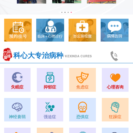
科心大专治病种
/ KEXINDA CURES
失眠症
抑郁症
焦虑症
心理咨询
神经衰弱
强迫症
恐惧症
狂躁症