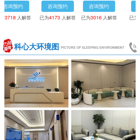
咨询预约
咨询预约
咨询预约
已为
3718
人解答
已为
4173
人解答
已为
3016
人解答
科心大环境图
/ PICTURE OF SLEEPING ENVIRONMENT