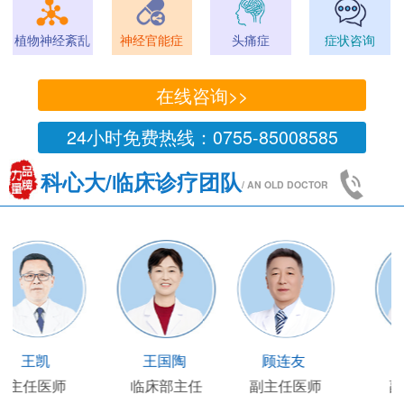
植物神经紊乱
神经官能症
头痛症
症状咨询
在线咨询>>
24小时免费热线：0755-85008585
科心大/临床诊疗团队
/ AN OLD DOCTOR
王凯
王国陶
顾连友
主任医师
临床部主任
副主任医师