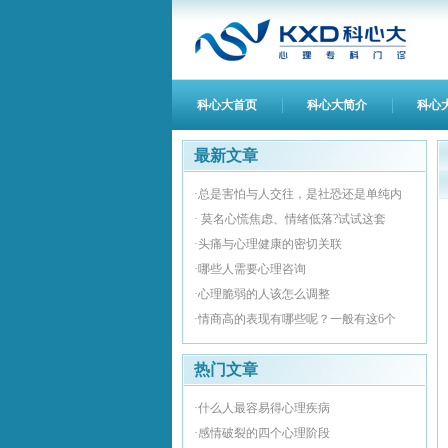
科心大首页
科心大简介
科心
最新文章
·总是害怕与人交往，是社恐还是单纯内
· 莫名心慌焦虑、情绪低落?试试这套
·头痛与心理健康的密切关联
·哪些人需要心理咨询
·心理脆弱的人该怎么调整
·情商高的表现有哪些呢？一般有这6个
热门文章
·什么人最容易得心理疾病
·感情破裂的四个心理阶段