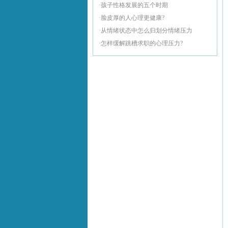
·孩子性格发展的五个时期
·脸皮厚的人心理更健康?
·从情绪状态中怎么归划分情绪压力
·怎样缓解跳槽求职的心理压力?