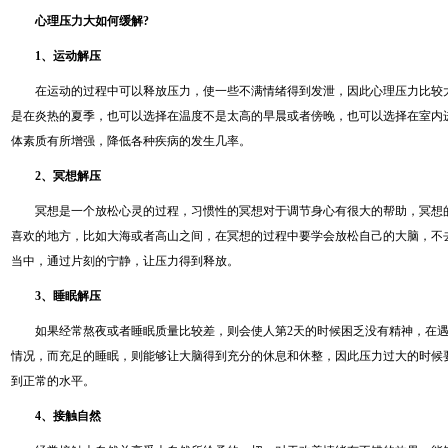
心理压力大如何缓解?
1、运动解压
在运动的过程中可以释放压力，使一些不满情绪得到发泄，因此心理压力比较
是在炎热的夏季，也可以选择在温度不是太高的早晨或者傍晚，也可以选择在室内
体素质有所增强，降低各种疾病的发生几率。
2、冥想解压
冥想是一个放松心灵的过程，习惯性的冥想对于调节身心有很大的帮助，冥想
喜欢的地方，比如大海或者高山之间，在冥想的过程中要学会放松自己的大脑，不
当中，通过片刻的宁静，让压力得到释放。
3、睡眠解压
如果经常熬夜或者睡眠质量比较差，则会使人第2天的时候困乏没有精神，在
情况，而充足的睡眠，则能够让大脑得到充分的休息和休整，因此压力过大的时候
到正常的水平。
4、接触自然