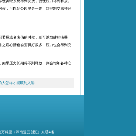
够使神经系统得到安抚，促使压力得到释放。
时候，可以到公园里走一走，对抑制交感神经
到委屈或者哀伤的时候，则可以放肆的痛哭一
来之后心情也会变得好很多，压力也会得到充
，如果压力长期得不到释放，则会增加各种心
。
的人怎样才能顺利入睡
南万科里（深南道云创汇）东塔4楼