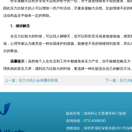
经常接触大自然并享受大自然所给予的一切，对于改善情绪有不错的效果，能
因此压力比较大的人可以增加一些户外活动，尽量多接触大自然。比如情绪不好的
活动和血压平稳有一定的帮助。
5、倾诉解压
在压力比较大的时候，可以找人聊聊天，也可以听听音乐或者做做瑜伽，感觉
场，心理学家认为痛哭是一种自我保护的措施，能够使不良的情绪得到发泄，哭出
分的释放。
温馨提示：
虽然每个人在生活和工作中都难免有压力产生，但不能够忽略压力
理疾病的发生几率，感到压力比较大的时候，要选择一种比较适合自己的解压方法
上一篇：
压力大的人会有哪些表现
下一篇：
压力大
版权所有：深圳科心大普通专科门诊部
咨询热线：0755-85008585
优眠地址：深圳罗湖区深南东路2011号深