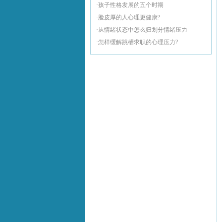
·孩子性格发展的五个时期
·脸皮厚的人心理更健康?
·从情绪状态中怎么归划分情绪压力
·怎样缓解跳槽求职的心理压力?