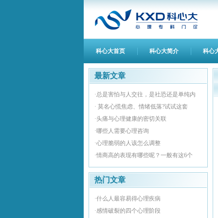
科心大首页
科心大简介
科心
最新文章
·总是害怕与人交往，是社恐还是单纯内
· 莫名心慌焦虑、情绪低落?试试这套
·头痛与心理健康的密切关联
·哪些人需要心理咨询
·心理脆弱的人该怎么调整
·情商高的表现有哪些呢？一般有这6个
热门文章
·什么人最容易得心理疾病
·感情破裂的四个心理阶段