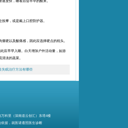
谢速度快，睡着后会早早的醒来。
处按摩，或是戴上口腔防护器。
肉僵硬以及酸痛感，因此应选择硬点的枕头。
，因此应早早入睡。白天增加户外活动量，如游
或清淡的蔬菜。
性失眠治疗方法有哪些
南万科里（深南道云创汇）东塔4楼
的依据，就医请遵照医生诊断