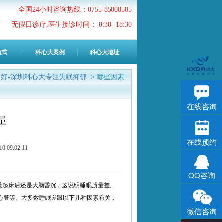
全国24小时咨询热线：0755-85008585
无假日诊疗,医生接诊时间： 8:30--18:30
模式
科心大案例
科心大地址
好-深圳科心大专注失眠抑郁
> 哪些因素
在线咨询
量
在线预约
9:02:11
QQ咨询
晨起床后还是大脑昏沉，这说明睡眠质量差。
心脏等。大多数睡眠差跟以下几种因素有关，
微信咨询