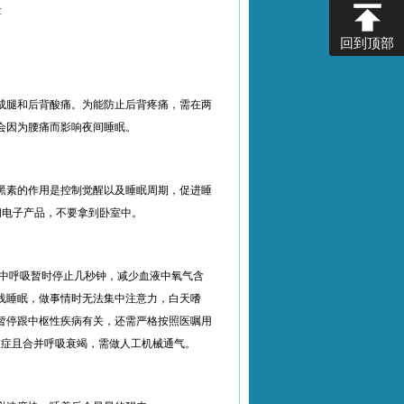
回到顶部
成腿和后背酸痛。为能防止后背疼痛，需在两
会因为腰痛而影响夜间睡眠。
黑素的作用是控制觉醒以及睡眠周期，促进睡
闭电子产品，不要拿到卧室中。
程中呼吸暂时停止几秒钟，减少血液中氧气含
浅睡眠，做事情时无法集中注意力，白天嗜
暂停跟中枢性疾病有关，还需严格按照医嘱用
重症且合并呼吸衰竭，需做人工机械通气。