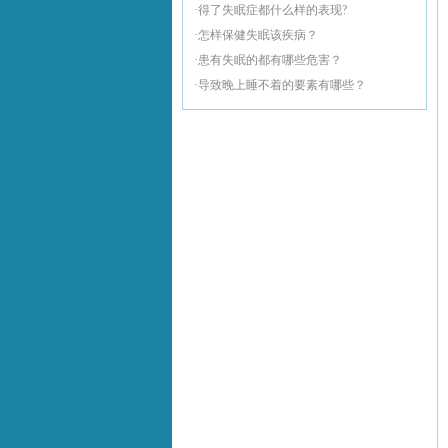
·得了失眠症都什么样的表现?
·怎样保健失眠该疾病？
·患有失眠的都有哪些危害？
·导致晚上睡不着的要素有哪些？