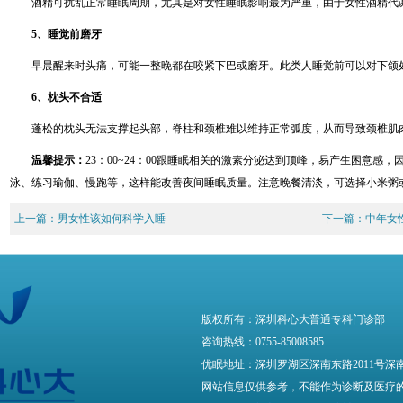
酒精可扰乱正常睡眠周期，尤其是对女性睡眠影响最为严重，由于女性酒精代
5、睡觉前磨牙
早晨醒来时头痛，可能一整晚都在咬紧下巴或磨牙。此类人睡觉前可以对下颌
6、枕头不合适
蓬松的枕头无法支撑起头部，脊柱和颈椎难以维持正常弧度，从而导致颈椎肌
温馨提示：
23：00~24：00跟睡眠相关的激素分泌达到顶峰，易产生困意感
泳、练习瑜伽、慢跑等，这样能改善夜间睡眠质量。注意晚餐清淡，可选择小米粥
上一篇：
男女性该如何科学入睡
下一篇：
中年女
版权所有：深圳科心大普通专科门诊部
咨询热线：0755-85008585
优眠地址：深圳罗湖区深南东路2011号深
网站信息仅供参考，不能作为诊断及医疗