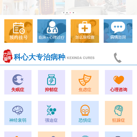
科心大专治病种
/ KEXINDA CURES
失眠症
抑郁症
焦虑症
心理咨询
神经衰弱
强迫症
恐惧症
狂躁症