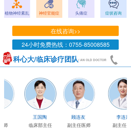
植物神经紊乱
神经官能症
头痛症
症状咨询
在线咨询>>
24小时免费热线：0755-85008585
科心大/临床诊疗团队
/ AN OLD DOCTOR
王凯
王国陶
顾连友
主任医师
临床部主任
副主任医师