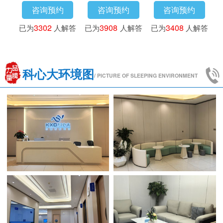
预约
咨询预约
咨询预约
咨询预约
6
人解答
已为
3302
人解答
已为
3908
人解答
已为
3408
人
科心大环境图
/ PICTURE OF SLEEPING ENVIRONMENT