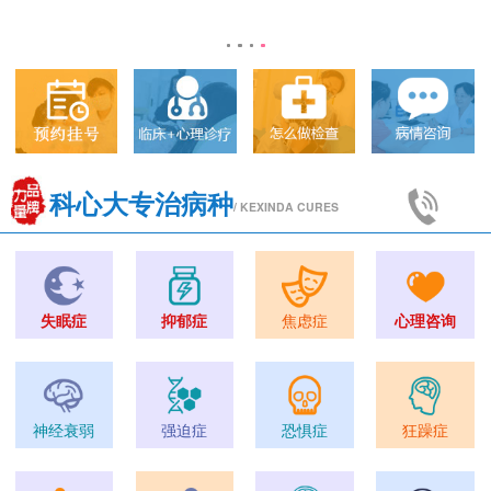
科心大专治病种
/ KEXINDA CURES
失眠症
抑郁症
焦虑症
心理咨询
神经衰弱
强迫症
恐惧症
狂躁症