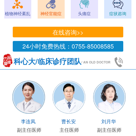
植物神经紊乱
神经官能症
头痛症
症状咨询
在线咨询>>
24小时免费热线：0755-85008585
科心大/临床诊疗团队
/ AN OLD DOCTOR
友
李连凤
曹长安
刘月华
任医师
副主任医师
主任医师
副主任医