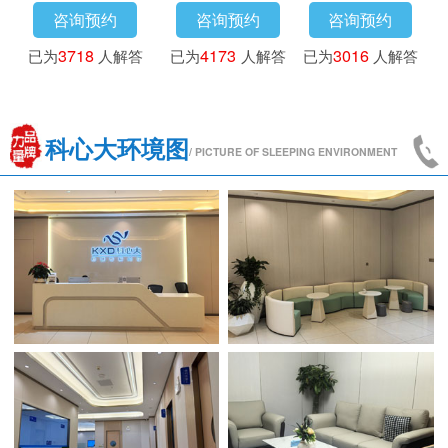
咨询预约
咨询预约
咨询预约
已为
3718
人解答
已为
4173
人解答
已为
3016
人解答
科心大环境图
/ PICTURE OF SLEEPING ENVIRONMENT