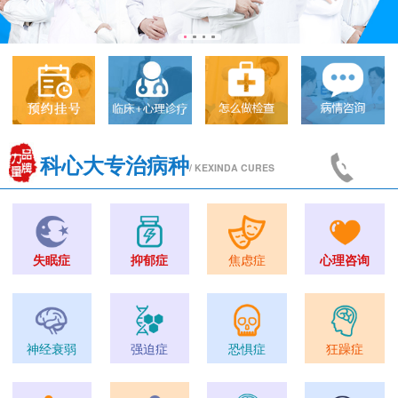
科心大专治病种
/ KEXINDA CURES
失眠症
抑郁症
焦虑症
心理咨询
神经衰弱
强迫症
恐惧症
狂躁症