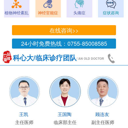
植物神经紊乱
神经官能症
头痛症
症状咨询
在线咨询>>
24小时免费热线：0755-85008585
科心大/临床诊疗团队
/ AN OLD DOCTOR
王凯
王国陶
顾连友
主任医师
临床部主任
副主任医师