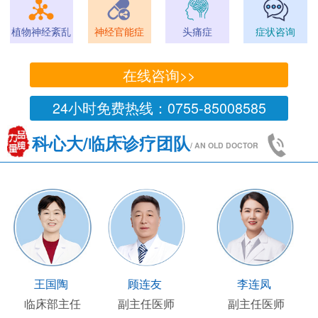
植物神经紊乱
神经官能症
头痛症
症状咨询
在线咨询>>
24小时免费热线：0755-85008585
科心大/临床诊疗团队
/ AN OLD DOCTOR
王凯
王国陶
顾连友
主任医师
临床部主任
副主任医师