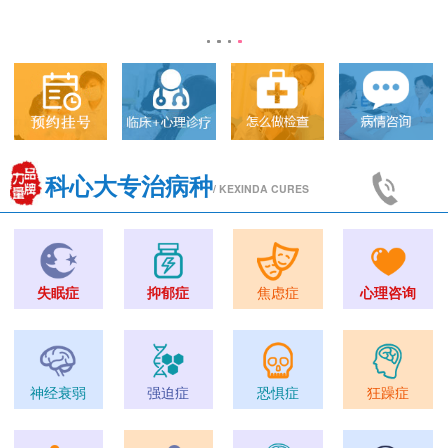
科心大专治病种
/ KEXINDA CURES
失眠症
抑郁症
焦虑症
心理咨询
神经衰弱
强迫症
恐惧症
狂躁症