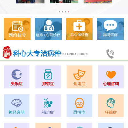
科心大专治病种
/ KEXINDA CURES
失眠症
抑郁症
焦虑症
心理咨询
神经衰弱
强迫症
恐惧症
狂躁症