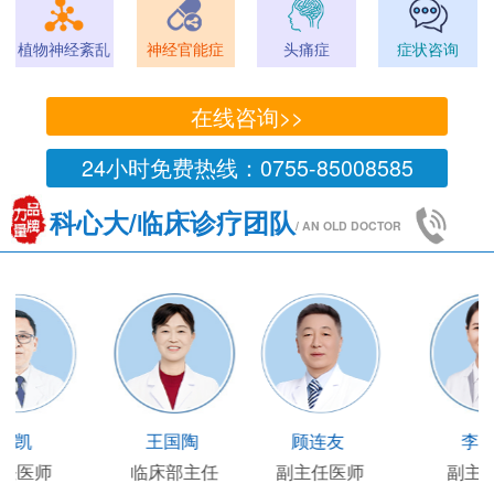
植物神经紊乱
神经官能症
头痛症
症状咨询
在线咨询>>
24小时免费热线：0755-85008585
科心大/临床诊疗团队
/ AN OLD DOCTOR
王凯
王国陶
顾连友
主任医师
临床部主任
副主任医师