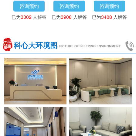
咨询预约
咨询预约
咨询预约
答
已为
4173
人解答
已为
3016
人解答
已为
3302
人解答
科心大环境图
/ PICTURE OF SLEEPING ENVIRONMENT