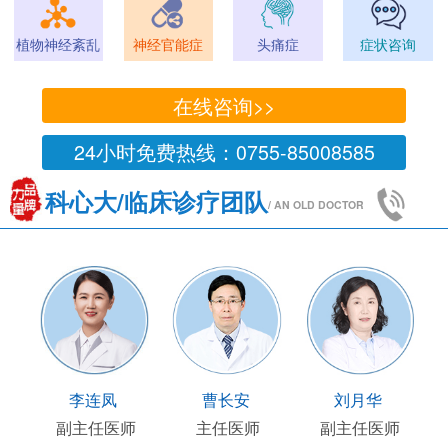
植物神经紊乱
神经官能症
头痛症
症状咨询
在线咨询>>
24小时免费热线：0755-85008585
科心大/临床诊疗团队
/ AN OLD DOCTOR
王国陶
顾连友
李连凤
临床部主任
副主任医师
副主任医师