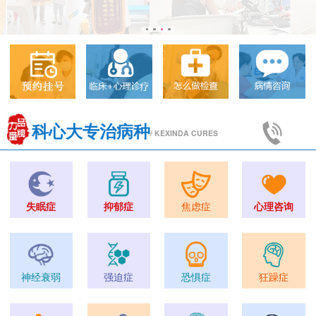
科心大专治病种
/ KEXINDA CURES
失眠症
抑郁症
焦虑症
心理咨询
神经衰弱
强迫症
恐惧症
狂躁症