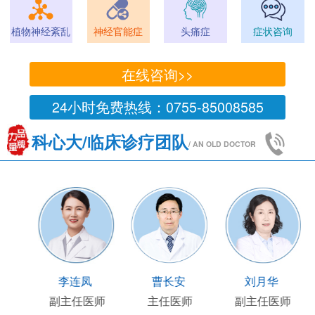
植物神经紊乱
神经官能症
头痛症
症状咨询
在线咨询>>
24小时免费热线：0755-85008585
科心大/临床诊疗团队
/ AN OLD DOCTOR
王国陶
顾连友
李连凤
临床部主任
副主任医师
副主任医师