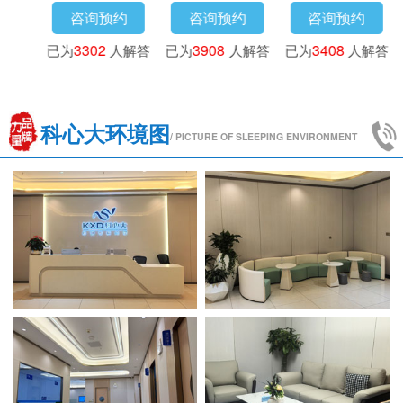
咨询预约
咨询预约
咨询预约
解答
已为
4173
人解答
已为
3016
人解答
已为
3302
人解
科心大环境图
/ PICTURE OF SLEEPING ENVIRONMENT