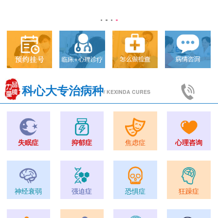
科心大专治病种
/ KEXINDA CURES
失眠症
抑郁症
焦虑症
心理咨询
神经衰弱
强迫症
恐惧症
狂躁症