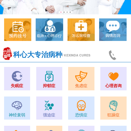
科心大专治病种
/ KEXINDA CURES
失眠症
抑郁症
焦虑症
心理咨询
神经衰弱
强迫症
恐惧症
狂躁症