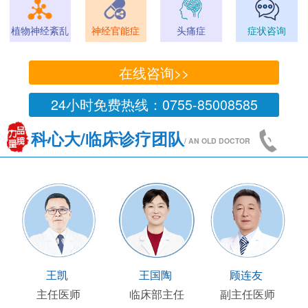
植物神经紊乱
神经官能症
头痛症
症状咨询
在线咨询>>
24小时免费热线：0755-85008585
科心大/临床诊疗团队
/ AN OLD DOCTOR
王凯
王国陶
顾连友
主任医师
临床部主任
副主任医师