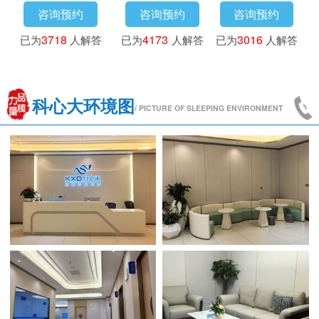
咨询预约
咨询预约
咨询预约
已为
3718
人解答
已为
4173
人解答
已为
3016
人解答
科心大环境图
/ PICTURE OF SLEEPING ENVIRONMENT