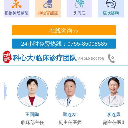
植物神经紊乱
神经官能症
头痛症
症状咨询
在线咨询>>
24小时免费热线：0755-85008585
科心大/临床诊疗团队
/ AN OLD DOCTOR
王凯
王国陶
顾连友
主任医师
临床部主任
副主任医师