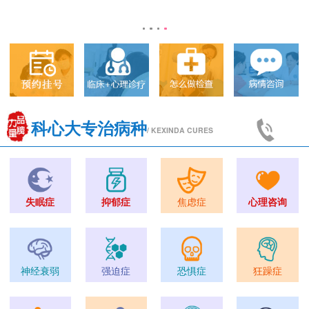
科心大专治病种
/ KEXINDA CURES
失眠症
抑郁症
焦虑症
心理咨询
神经衰弱
强迫症
恐惧症
狂躁症