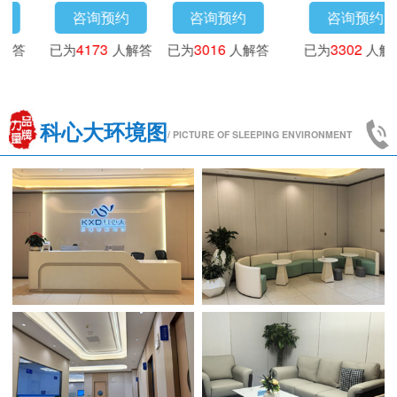
咨询预约
咨询预约
咨询预约
已为
3718
人解答
已为
4173
人解答
已为
3016
人解答
科心大环境图
/ PICTURE OF SLEEPING ENVIRONMENT