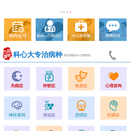
科心大专治病种
/ KEXINDA CURES
失眠症
抑郁症
焦虑症
心理咨询
神经衰弱
强迫症
恐惧症
狂躁症