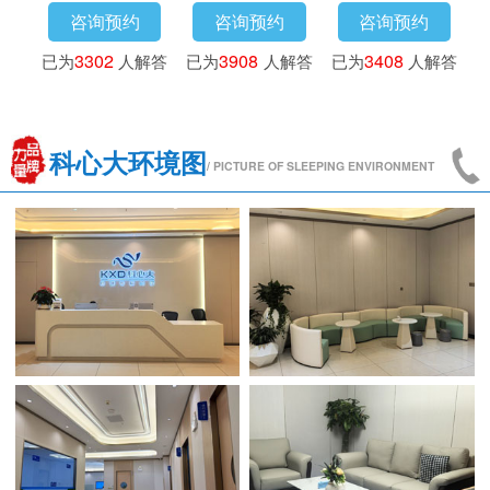
预约
咨询预约
咨询预约
咨询预约
3
人解答
已为
3016
人解答
已为
3302
人解答
已为
3908
人
科心大环境图
/ PICTURE OF SLEEPING ENVIRONMENT