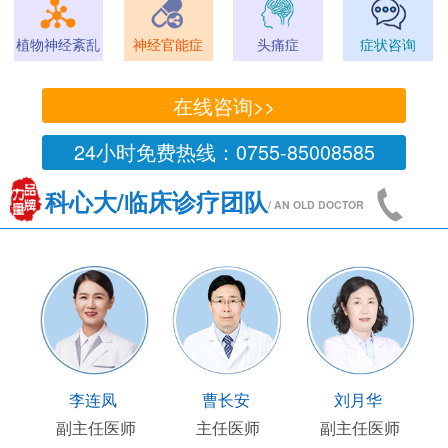
植物神经紊乱
神经官能症
头痛症
症状咨询
在线咨询>>
24小时免费热线：0755-85008585
科心大/临床诊疗团队
/ AN OLD DOCTOR
国陶
顾连友
李连凤
曹长安
部主任
副主任医师
副主任医师
主任医师