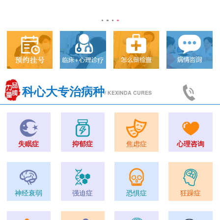
科心大专治病种
/ KEXINDA CURES
失眠症
抑郁症
焦虑症
心理咨询
神经衰弱
强迫症
恐惧症
狂躁症