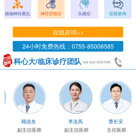
植物神经紊乱
神经官能症
头痛症
症状咨询
在线咨询>>
24小时免费热线：0755-85008585
科心大/临床诊疗团队
/ AN OLD DOCTOR
王凯
王国陶
顾连友
李连
任医师
临床部主任
副主任医师
副主任