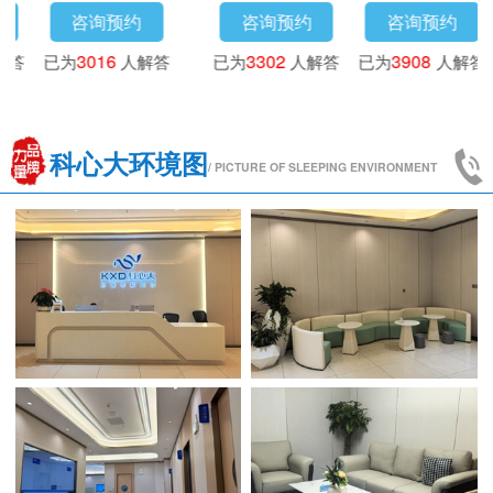
询预约
咨询预约
咨询预约
咨询
18
人解答
已为
4173
人解答
已为
3016
人解答
已为
3302
科心大环境图
/ PICTURE OF SLEEPING ENVIRONMENT