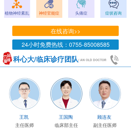
植物神经紊乱
神经官能症
头痛症
症状咨询
在线咨询>>
24小时免费热线：0755-85008585
科心大/临床诊疗团队
/ AN OLD DOCTOR
王凯
王国陶
顾连友
主任医师
临床部主任
副主任医师