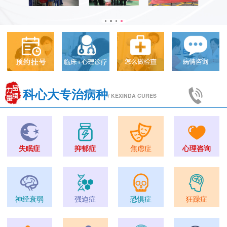
科心大专治病种
/ KEXINDA CURES
失眠症
抑郁症
焦虑症
心理咨询
神经衰弱
强迫症
恐惧症
狂躁症